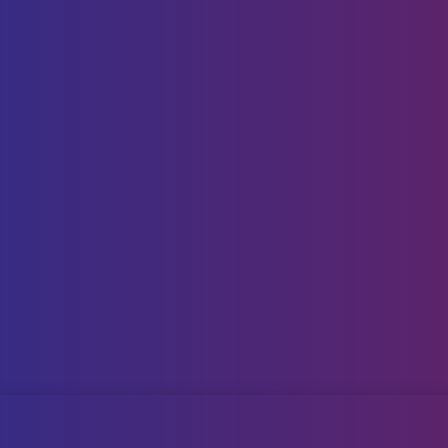
黑色毛孔并增加皮脂
暗沉毛孔修复剂（Pater
1B1）
轻轻按摩
然后
，帮助精
笑纹。
暗沉毛孔并增加皮脂分泌于
抑制组胺释放（抗过敏效果
JP3981397B1)
rn No 3
帮助抑制组胺释放（皮肤
肤。
头发恢复与生长 (Pater
该专利的核心在于通过特
善毛囊的健康，从而促进
注：点击每个专利号链接了解每一个专利详情