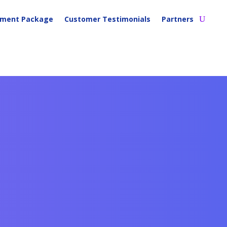
tment Package
Customer Testimonials
Partners
神经酰胺
透明质酸钠