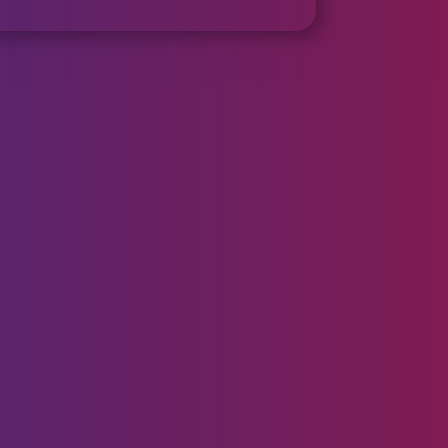
以特别关注需要改善的区域，如额头、
围等
华素更好地渗透并刺激血液循环，有助于减少