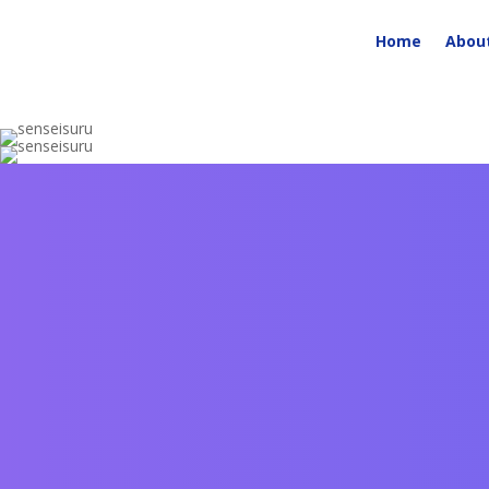
Home
Abou
当归根提取物
鲛鱼油