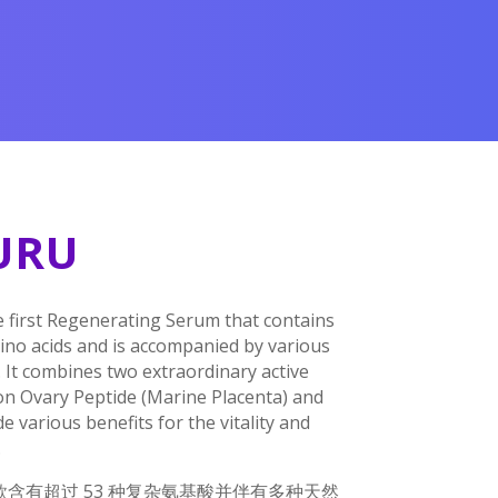
水解弹性蛋白
URU
 first Regenerating Serum that contains
no acids and is accompanied by various
. It combines two extraordinary active
on Ovary Peptide (Marine Placenta) and
 various benefits for the vitality and
.
是首款含有超过 53 种复杂氨基酸并伴有多种天然