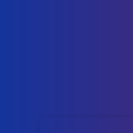
抑制组胺释放、黑色素生成，改善
分泌（Patent No KR10145068
有助于抑制组胺释放和黑色素生成，改善
肌肤。
抑制黑色素生成（美白肌肤）（Pate
JP4005113B1）
抑制黑色素生成, 使其更好地吸收, 美白皮
备