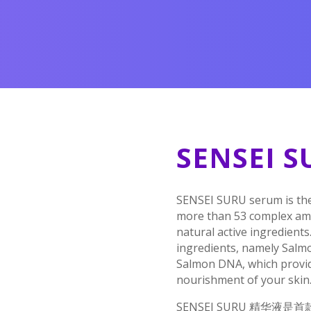
SENSEI S
SENSEI SURU serum is the
more than 53 complex ami
natural active ingredients
ingredients, namely Salm
Salmon DNA, which provide
nourishment of your skin
SENSEI SURU 精华液