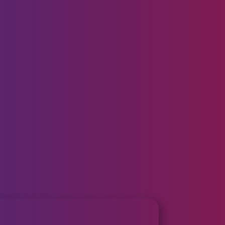
n No 2 JP4792588B2）
华素更好地渗透并刺激血液循环，有助于减少
）(Patern No 4 :
抗过敏作用）
n No 5 : JP4643754B1)
定的成分和技术，帮助恢复受损的头发，改
头发生长。