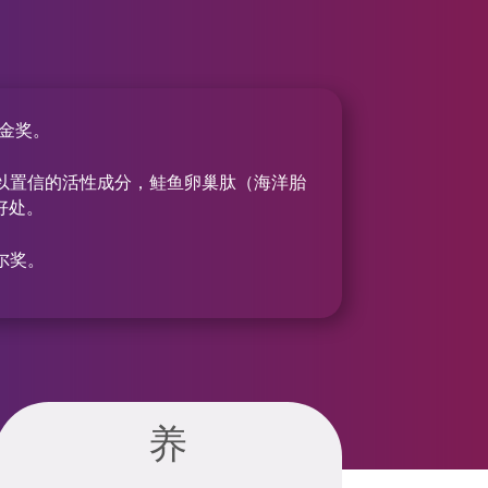
的优质金奖。
难以置信的活性成分，鲑鱼卵巢肽（海洋胎
的好处。
贝尔奖。
养